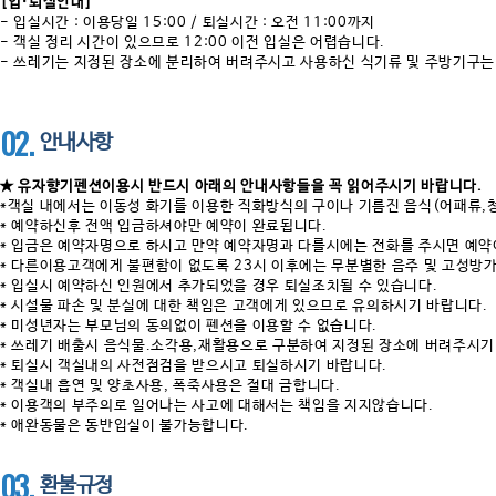
[입·퇴실안내]
- 입실시간 : 이용당일 15:00 / 퇴실시간 : 오전 11:00까지
- 객실 정리 시간이 있으므로 12:00 이전 입실은 어렵습니다.
- 쓰레기는 지정된 장소에 분리하여 버려주시고 사용하신 식기류 및 주방기구는
02.
안내사항
★ 유자향기펜션이용시 반드시 아래의 안내사항들을 꼭 읽어주시기 바랍니다.
*객실 내에서는 이동성 화기를 이용한 직화방식의 구이나 기름진 음식(어패류,
* 예약하신후 전액 입금하셔야만 예약이 완료됩니다.
* 입금은 예약자명으로 하시고 만약 예약자명과 다를시에는 전화를 주시면 예약
* 다른이용고객에게 불편함이 없도록 23시 이후에는 무분별한 음주 및 고성방
* 입실시 예약하신 인원에서 추가되었을 경우 퇴실조치될 수 있습니다.
* 시설물 파손 및 분실에 대한 책임은 고객에게 있으므로 유의하시기 바랍니다.
* 미성년자는 부모님의 동의없이 펜션을 이용할 수 없습니다.
* 쓰레기 배출시 음식물.소각용,재활용으로 구분하여 지정된 장소에 버려주시기
* 퇴실시 객실내의 사전점검을 받으시고 퇴실하시기 바랍니다.
* 객실내 흡연 및 양초사용, 폭죽사용은 절대 금합니다.
* 이용객의 부주의로 일어나는 사고에 대해서는 책임을 지지않습니다.
* 애완동물은 동반입실이 불가능합니다.
03.
환불규정