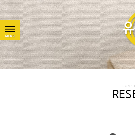
COME T
RES