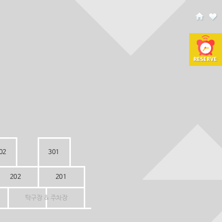
02
301
202
201
탁구장 & 주차장