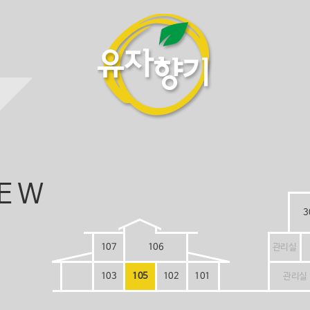
IEW
3
107
106
관리실
103
105
102
101
관리실