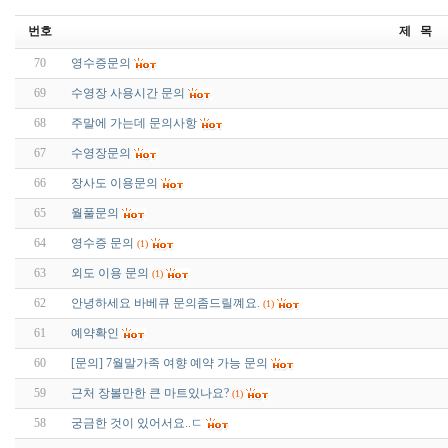
번호
제 목
70
영수증문의
69
수영장 사용시간 문의
68
주말에 가는데 문의사항
67
수영장문의
66
장사도 이용문의
65
월풀문의
64
영수증 문의
(1)
63
외도 이용 문의
(1)
62
안녕하세요 바베큐 문의좀드릴꼐요.
(1)
61
예약확인
60
[문의] 7월말가족 여향 예약 가능 문의
59
근처 장볼만한 큰 마트있나요?
(1)
58
궁금한 것이 있어서요..ㄷ