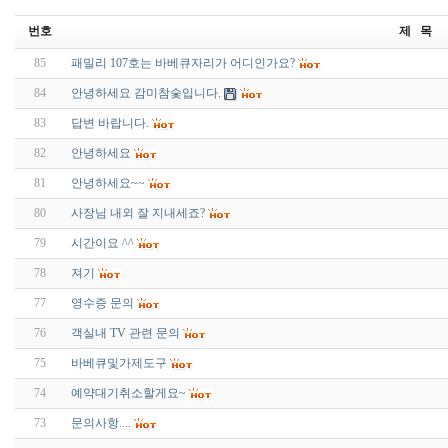
번호
제 목
85
패밀리 107호는 바베큐자리가 어디인가요?
84
안녕하세요 감미참숯입니다.
83
답변 바랍니다.
82
안녕하세요
81
안녕하세요~~
80
사장님 내외 잘 지내세죠?
79
시간이요 ^^
78
져기
77
영수증 문의
76
객실내 TV 관련 문의
75
바베큐및가제도구
74
예약대기취소할게요~
73
문의사항....