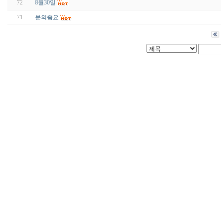
72
8월30일
71
문의좀요